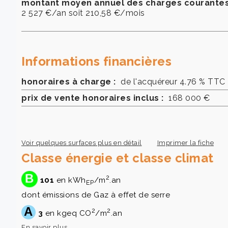
montant moyen annuel des charges courantes
2 527 €/an soit 210,58 €/mois
Informations financières
honoraires à charge :
de l'acquéreur 4.76 % TTC
prix de vente honoraires inclus :
168 000 €
Voir quelques surfaces plus en détail
Imprimer la fiche
Classe énergie et classe climat
B
2
101
en kWh
/m
.an
EP
dont émissions de Gaz à effet de serre
A
2
2
3
en kgeq CO
/m
.an
En savoir plus