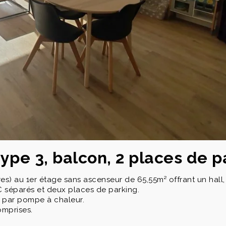
pe 3, balcon, 2 places de p
s) au 1er étage sans ascenseur de 65,55m² offrant un hal
C séparés et deux places de parking.
f par pompe à chaleur.
omprises.