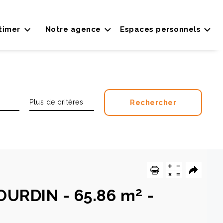
timer
Notre agence
Espaces personnels
2
OURDIN
-
65.86 m
-