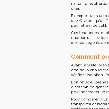
restent plus abordab
cher.
Exemple : un studio
000 €, alors qu'un 
permettent de calibr
Ces tendances locale
quartier, utilisez le
meilleursagents.co
Comment prép
Avant la visite, pré
état de la chaudière)
vérifiez l'isolation, l
Bon réflexe : prene
d'assemblée générale
peut nécessiter un 
Pour comparer plusie
transports) et hiérar