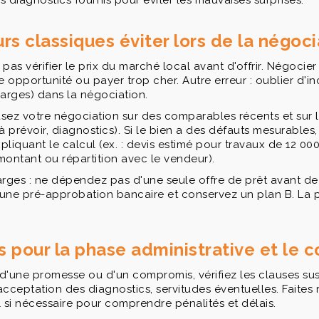
 diagnostics fournis pour éviter les mauvaises surprises.
rs classiques éviter lors de la négoci
 pas vérifier le prix du marché local avant d'offrir. Négocie
 opportunité ou payer trop cher. Autre erreur : oublier d'in
arges) dans la négociation.
asez votre négociation sur des comparables récents et sur 
à prévoir, diagnostics). Si le bien a des défauts mesurable
pliquant le calcul (ex. : devis estimé pour travaux de 12 00
ontant ou répartition avec le vendeur).
rges : ne dépendez pas d'une seule offre de prêt avant de
une pré-approbation bancaire et conservez un plan B. La
s pour la phase administrative et le
 d'une promesse ou d'un compromis, vérifiez les clauses su
 acceptation des diagnostics, servitudes éventuelles. Faites 
 si nécessaire pour comprendre pénalités et délais.