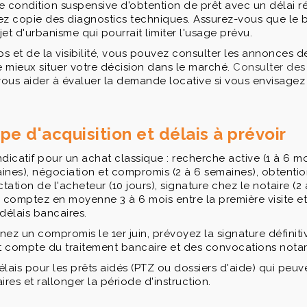
ne condition suspensive d'obtention de prêt avec un délai ré
ez copie des diagnostics techniques. Assurez-vous que le 
jet d'urbanisme qui pourrait limiter l'usage prévu.
 et de la visibilité, vous pouvez consulter les annonces d
e mieux situer votre décision dans le marché.
Consulter de
ous aider à évaluer la demande locative si vous envisagez 
pe d'acquisition et délais à prévoir
ndicatif pour un achat classique : recherche active (1 à 6 mois
aines), négociation et compromis (2 à 6 semaines), obtentio
actation de l'acheteur (10 jours), signature chez le notaire (2
 comptez en moyenne 3 à 6 mois entre la première visite et 
délais bancaires.
nez un compromis le 1er juin, prévoyez la signature définitiv
 compte du traitement bancaire et des convocations notari
délais pour les prêts aidés (PTZ ou dossiers d'aide) qui pe
es et rallonger la période d'instruction.