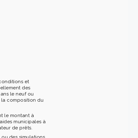
conditions et
uellement des
dans le neuf ou
e la composition du
nt le montant à
 aides municipales à
teur de prêts.
 ou des simulations