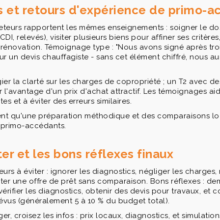
 et retours d'expérience de primo-a
heteurs rapportent les mêmes enseignements : soigner le do
 CDI, relevés), visiter plusieurs biens pour affiner ses critère
 rénovation. Témoignage type : "Nous avons signé après trois
r un devis chauffagiste - sans cet élément chiffré, nous a
égier la clarté sur les charges de copropriété ; un T2 avec d
 l'avantage d'un prix d'achat attractif. Les témoignages a
es et à éviter des erreurs similaires.
ent qu'une préparation méthodique et des comparaisons loc
s primo-accédants.
ter et les bons réflexes finaux
eurs à éviter : ignorer les diagnostics, négliger les charges, 
ter une offre de prêt sans comparaison. Bons réflexes : de
 vérifier les diagnostics, obtenir des devis pour travaux, et
évus (généralement 5 à 10 % du budget total).
, croisez les infos : prix locaux, diagnostics, et simulation