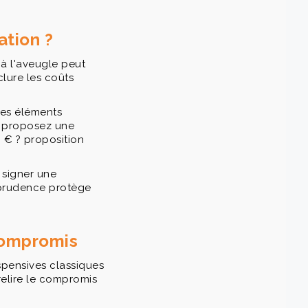
ation ?
r à l'aveugle peut
clure les coûts
les éléments
s, proposez une
0 € ? proposition
 signer une
 prudence protège
 compromis
spensives classiques
relire le compromis