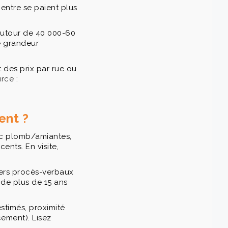
entre se paient plus
autour de 40 000-60
e grandeur
 des prix par rue ou
rce :
ent ?
tic plomb/amiantes,
ents. En visite,
iers procès-verbaux
 de plus de 15 ans
stimés, proximité
cement). Lisez