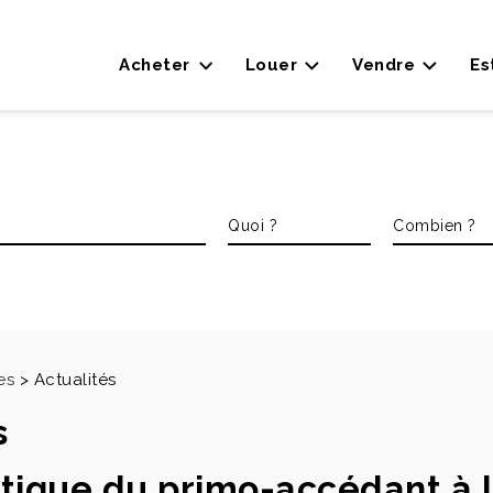
Acheter
Louer
Vendre
Es
es
>
Actualités
s
tique du primo-accédant à 