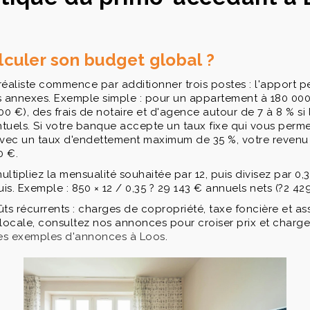
uler son budget global ?
éaliste commence par additionner trois postes : l'apport p
is annexes. Exemple simple : pour un appartement à 180 00
0 €), des frais de notaire et d'agence autour de 7 à 8 % si 
ntuels. Si votre banque accepte un taux fixe qui vous per
avec un taux d'endettement maximum de 35 %, votre revenu
0 €.
ultipliez la mensualité souhaitée par 12, puis divisez par 0,
s. Exemple : 850 × 12 / 0,35 ? 29 143 € annuels nets (?2 42
ts récurrents : charges de copropriété, taxe foncière et as
locale, consultez nos annonces pour croiser prix et charge
des exemples d'annonces à Loos
.