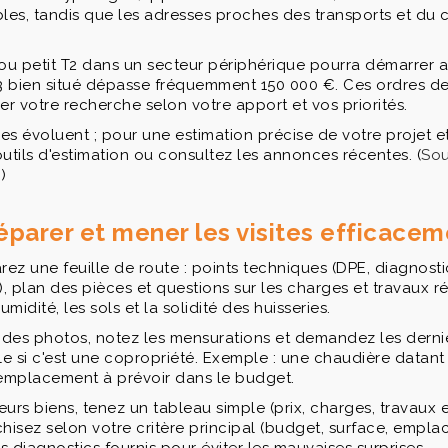
les, tandis que les adresses proches des transports et du c
 ou petit T2 dans un secteur périphérique pourra démarrer 
T3 bien situé dépasse fréquemment 150 000 €. Ces ordres d
er votre recherche selon votre apport et vos priorités.
s évoluent ; pour une estimation précise de votre projet et
s outils d'estimation ou consultez les annonces récentes. (
Sou
m
)
arer et mener les visites efficacem
parez une feuille de route : points techniques (DPE, diagnos
, plan des pièces et questions sur les charges et travaux réc
'humidité, les sols et la solidité des huisseries.
z des photos, notez les mensurations et demandez les dern
 si c'est une copropriété. Exemple : une chaudière datant
remplacement à prévoir dans le budget.
urs biens, tenez un tableau simple (prix, charges, travaux e
chisez selon votre critère principal (budget, surface, empla