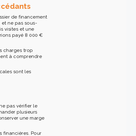
ccédants
ssier de financement
s, et ne pas sous-
 visites et une
urions payé 8 000 €
es charges trop
ident à comprendre
ales sont les
ne pas vérifier le
mander plusieurs
 conserver une marge
s financières. Pour