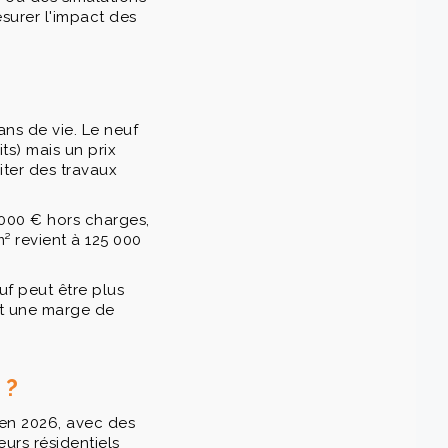
surer l'impact des
ans de vie. Le neuf
ts) mais un prix
iter des travaux
000 € hors charges,
² revient à 125 000
euf peut être plus
ent une marge de
 ?
 en 2026, avec des
eurs résidentiels