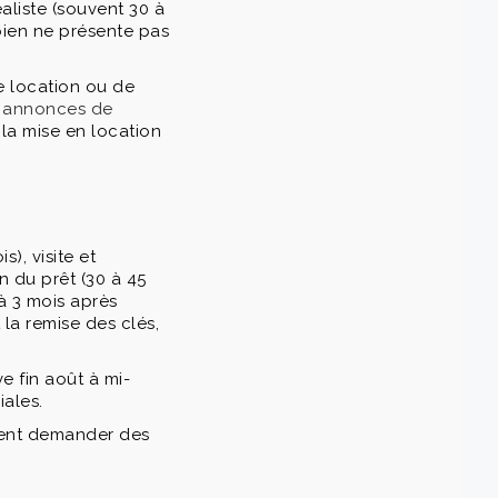
aliste (souvent 30 à
bien ne présente pas
e location ou de
s annonces de
la mise en location
), visite et
n du prêt (30 à 45
 à 3 mois après
la remise des clés,
e fin août à mi-
ales.
uvent demander des