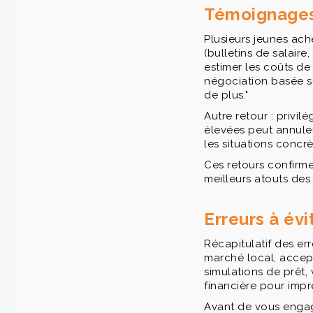
Témoignages
Plusieurs jeunes ac
(bulletins de salaire,
estimer les coûts de
négociation basée su
de plus."
Autre retour : privil
élevées peut annuler
les situations concrèt
Ces retours confirm
meilleurs atouts de
Erreurs à évi
Récapitulatif des err
marché local, accep
simulations de prêt,
financière pour impr
Avant de vous engager