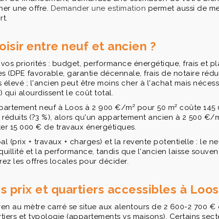
ner une offre.
Demander une estimation
permet aussi de me
rt.
sir entre neuf et ancien ?
os priorités : budget, performance énergétique, frais et pl
s (DPE favorable, garantie décennale, frais de notaire rédui
 élevé ; l'ancien peut être moins cher à l'achat mais nécess
) qui alourdissent le coût total.
ppartement neuf à Loos à 2 900 €/m² pour 50 m² coûte 145 
e réduits (?3 %), alors qu'un appartement ancien à 2 500 €/m
er 15 000 € de travaux énergétiques.
l (prix + travaux + charges) et la revente potentielle : le n
nquillité et la performance, tandis que l'ancien laisse souv
z les offres locales pour décider.
s prix et quartiers accessibles à Loos
yen au mètre carré se situe aux alentours de 2 600-2 700 €
rtiers et typologie (appartements vs maisons). Certains sect