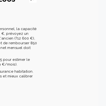
ersonnel, la capacité
0 €, prévoyez un
l'ancien (?12 600 €),
met de rembourser 850
 net mensuel doit
35 pour estimer le
9 €/mois).
surance habitation.
s et mieux calibrer