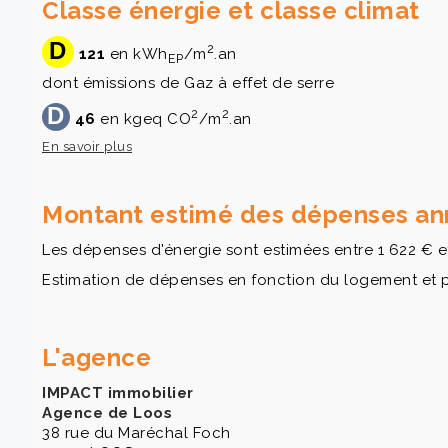
Classe énergie et classe climat
D
2
121
en kWh
/m
.an
EP
dont émissions de Gaz à effet de serre
D
2
2
46
en kgeq CO
/m
.an
En savoir plus
Montant estimé des dépenses ann
Les dépenses d'énergie sont estimées entre 1 622 € e
Estimation de dépenses en fonction du logement et pour
L'agence
IMPACT immobilier
Agence de Loos
38 rue du Maréchal Foch