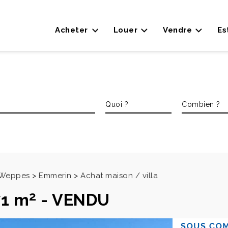
Acheter
Louer
Vendre
Es
s Weppes
>
Emmerin
>
Achat maison / villa
2
71 m
-
VENDU