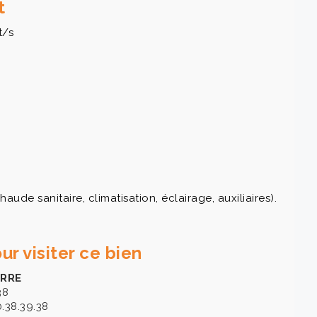
t
t/s
de sanitaire, climatisation, éclairage, auxiliaires).
ur visiter ce bien
ERRE
38
0.38.39.38