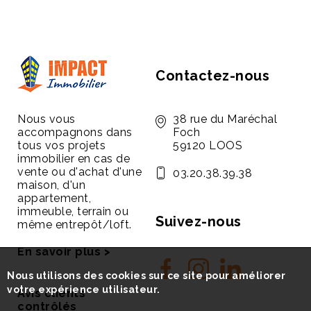
Contactez-nous
Nous vous
38 rue du Maréchal
accompagnons dans
Foch
tous vos projets
59120 LOOS
immobilier en cas de
vente ou d'achat d'une
03.20.38.39.38
maison, d'un
appartement,
immeuble, terrain ou
Suivez-nous
même entrepôt/loft.
En savoir plus >
Nous utilisons des cookies sur ce site pour améliorer
votre expérience utilisateur.
Avis clients
contrôlés