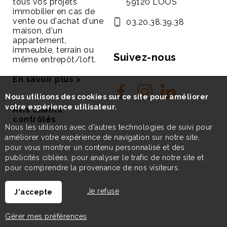
tous vos projets
59120 LOOS
immobilier en cas de
vente ou d'achat d'une
03.20.38.39.38
maison, d'un
appartement,
immeuble, terrain ou
Suivez-nous
même entrepôt/loft.
En savoir plus >
Nous utilisons des cookies sur ce site pour améliorer
votre expérience utilisateur.
Avis clients
contrôlés
Nous les utilisons avec d'autres technologies de suivi pour
améliorer votre expérience de navigation sur notre site,
pour vous montrer un contenu personnalisé et des
publicités ciblées, pour analyser le trafic de notre site et
pour comprendre la provenance de nos visiteurs.
Je refuse
J'accepte
Gérer mes préférences