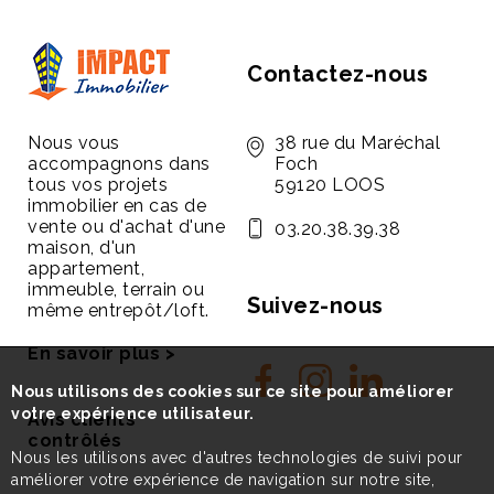
Contactez-nous
Nous vous
38 rue du Maréchal
accompagnons dans
Foch
tous vos projets
59120 LOOS
immobilier en cas de
vente ou d'achat d'une
03.20.38.39.38
maison, d'un
appartement,
immeuble, terrain ou
Suivez-nous
même entrepôt/loft.
En savoir plus >
Nous utilisons des cookies sur ce site pour améliorer
votre expérience utilisateur.
Avis clients
contrôlés
Nous les utilisons avec d'autres technologies de suivi pour
améliorer votre expérience de navigation sur notre site,