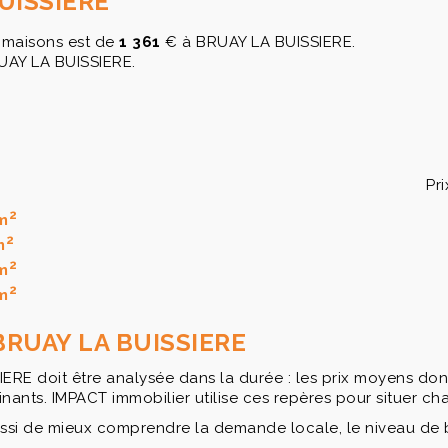
BUISSIERE
maisons est de
1 361
€ à BRUAY LA BUISSIERE.
AY LA BUISSIERE.
Pr
2
m
2
m
2
m
2
m
 BRUAY LA BUISSIERE
E doit être analysée dans la durée : les prix moyens donne
inants. IMPACT immobilier utilise ces repères pour situer 
ssi de mieux comprendre la demande locale, le niveau de 