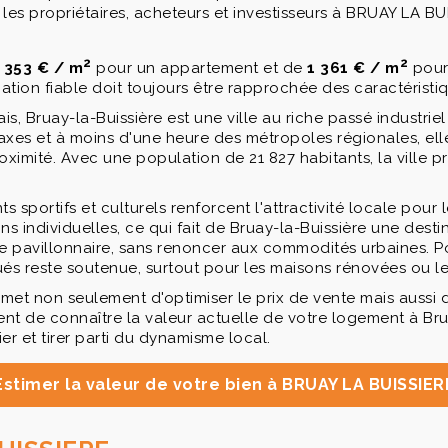
propriétaires, acheteurs et investisseurs à BRUAY LA BUIS
2
2
 353 € / m
pour un appartement et de
1 361 € / m
pour
tion fiable doit toujours être rapprochée des caractéristi
 Bruay-la-Buissière est une ville au riche passé industriel 
s axes et à moins d'une heure des métropoles régionales, e
 proximité. Avec une population de 21 827 habitants, la vil
s sportifs et culturels renforcent l'attractivité locale pou
individuelles, ce qui fait de Bruay-la-Buissière une desti
e vie pavillonnaire, sans renoncer aux commodités urbaines. 
és reste soutenue, surtout pour les maisons rénovées ou le
met non seulement d'optimiser le prix de vente mais aussi d
 de connaître la valeur actuelle de votre logement à Bruay
er et tirer parti du dynamisme local.
Estimer la valeur de votre bien à BRUAY LA BUISSIER