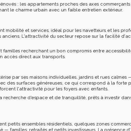
t rénovés : les appartements proches des axes commerçants 
ant le charme urbain avec un faible entretien extérieur.
 mobilité et services, idéal pour les navetteurs et les pro
iens. L'attractivité du secteur repose sur la facilité d'accè
s et familles recherchant un bon compromis entre accessibili
n accès direct aux transports.
térise par ses maisons individuelles, jardins et rues calmes
avec des surfaces généreuses, ce qui correspond à la fort
orcent l'attractivité pour les foyers avec enfants.
a recherche d'espace et de tranquillité, prêts à investir dan
ent petits ensembles résidentiels, quelques zones commerci
é — familles, retraités et petits investisseurs. La présence 