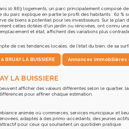
 dans 10 863 logements, un parc principalement composé de
du parc explique en partie le profil des habitants : 62 % so
ve de biens à potentiel pour les investisseurs. Sur le plan 
ulièrement celles dotées d'un jardin ou rénovées, ont conn
mplacement et état, affichent des variations plus contrasté
compte de ces tendances locales, de l'état du bien, de sa su
 à BRUAY LA BUISSIERE
Annonces immobilières 
RUAY LA BUISSIERE
nt afficher des valeurs différentes selon le quartier, la ru
différences pour affiner chaque estimation.
ambiance animée où commerces, services municipaux et lieux
énovées, adaptés à des primo-accédants, des jeunes actifs 
ttractif pour ceux qui souhaitent un quotidien pratique.