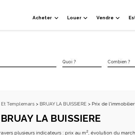
Acheter
Louer
Vendre
Es
 Et Templemars
>
BRUAY LA BUISSIERE
>
Prix de l'immobili
 à BRUAY LA BUISSIERE
2
ravers plusieurs indicateurs : prix au m
, évolution du march