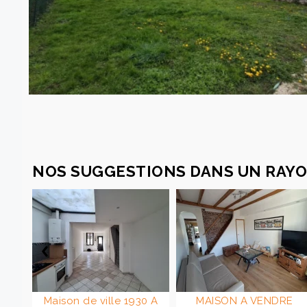
NOS SUGGESTIONS DANS UN RAYO
E
Maison de ville 1930 A
MAISON A VENDRE