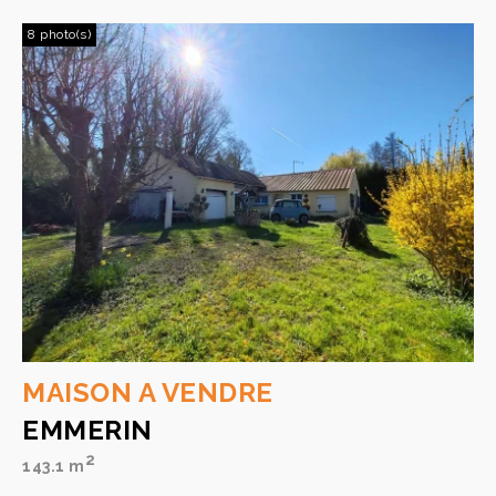
8 photo(s)
MAISON A VENDRE
EMMERIN
2
143.1 m