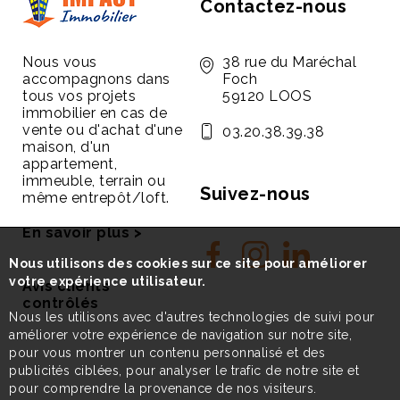
Contactez-nous
Nous vous
38 rue du Maréchal
accompagnons dans
Foch
tous vos projets
59120 LOOS
immobilier en cas de
vente ou d'achat d'une
03.20.38.39.38
maison, d'un
appartement,
immeuble, terrain ou
Suivez-nous
même entrepôt/loft.
En savoir plus >
Nous utilisons des cookies sur ce site pour améliorer
votre expérience utilisateur.
Avis clients
contrôlés
Nous les utilisons avec d'autres technologies de suivi pour
améliorer votre expérience de navigation sur notre site,
pour vous montrer un contenu personnalisé et des
publicités ciblées, pour analyser le trafic de notre site et
pour comprendre la provenance de nos visiteurs.