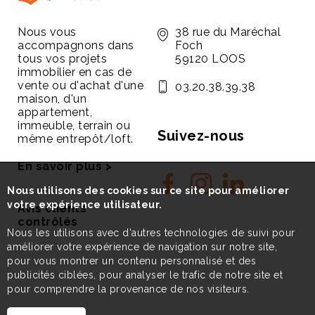
Nous vous
38 rue du Maréchal
accompagnons dans
Foch
tous vos projets
59120 LOOS
immobilier en cas de
vente ou d'achat d'une
03.20.38.39.38
maison, d'un
appartement,
immeuble, terrain ou
Suivez-nous
même entrepôt/loft.
En savoir plus >
Nous utilisons des cookies sur ce site pour améliorer
votre expérience utilisateur.
Avis clients
contrôlés
Nous les utilisons avec d'autres technologies de suivi pour
améliorer votre expérience de navigation sur notre site,
pour vous montrer un contenu personnalisé et des
publicités ciblées, pour analyser le trafic de notre site et
pour comprendre la provenance de nos visiteurs.