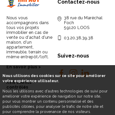
Contactez-nous
Nous vous
38 rue du Maréchal
accompagnons dans
Foch
tous vos projets
59120 LOOS
immobilier en cas de
vente ou d'achat d'une
03.20.38.39.38
maison, d'un
appartement,
immeuble, terrain ou
Suivez-nous
même entrepôt/loft.
En savoir plus >
Nous utilisons des cookies sur ce site pour améliorer
votre expérience utilisateur.
Avis clients
contrôlés
Nous les utilisons avec d'autres technologies de suivi pour
améliorer votre expérience de navigation sur notre site,
pour vous montrer un contenu personnalisé et des
publicités ciblées, pour analyser le trafic de notre site et
pour comprendre la provenance de nos visiteurs.