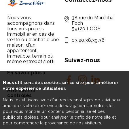
Nous vous
38 rue du Maréchal
accompagnons dans
Foch
tous vos projets
59120 LOOS
immobilier en cas de
vente ou d'achat d'une
03.20.38.39.38
maison, d'un
appartement,
immeuble, terrain ou
Suivez-nous
même entrepôt/loft.
En savoir plus >
Nous utilisons des cookies sur ce site pour améliorer
votre expérience utilisateur.
Avis clients
contrôlés
Nous les utilisons avec d'autres technologies de suivi pour
améliorer votre expérience de navigation sur notre site,
pour vous montrer un contenu personnalisé et des
publicités ciblées, pour analyser le trafic de notre site et
pour comprendre la provenance de nos visiteurs.