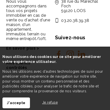
Nous vous
38 rue du Maréchal
accompagnons dans
Foch
tous vos projets
59120 LOOS
immobilier en cas de
vente ou d'achat d'une
03.20.38.39.38
maison, d'un
appartement,
immeuble, terrain ou
Suivez-nous
même entrepôt/loft.
En savoir plus >
Nous utilisons des cookies sur ce site pour améliorer
votre expérience utilisateur.
Avis clients
contrôlés
Nous les utilisons avec d'autres technologies de suivi pour
améliorer votre expérience de navigation sur notre site,
pour vous montrer un contenu personnalisé et des
publicités ciblées, pour analyser le trafic de notre site et
pour comprendre la provenance de nos visiteurs.
Je refuse
J'accepte