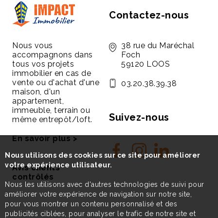
Contactez-nous
Nous vous
38 rue du Maréchal
accompagnons dans
Foch
tous vos projets
59120 LOOS
immobilier en cas de
vente ou d'achat d'une
03.20.38.39.38
maison, d'un
appartement,
immeuble, terrain ou
Suivez-nous
même entrepôt/loft.
En savoir plus >
Nous utilisons des cookies sur ce site pour améliorer
votre expérience utilisateur.
Avis clients
contrôlés
Nous les utilisons avec d'autres technologies de suivi pour
améliorer votre expérience de navigation sur notre site,
pour vous montrer un contenu personnalisé et des
publicités ciblées, pour analyser le trafic de notre site et