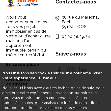
Contactez-nous
Nous vous
38 rue du Maréchal
accompagnons dans
Foch
tous vos projets
59120 LOOS
immobilier en cas de
vente ou d'achat d'une
03.20.38.39.38
maison, d'un
appartement,
immeuble, terrain ou
Suivez-nous
même entrepôt/loft.
En savoir plus >
Nous utilisons des cookies sur ce site pour améliorer
votre expérience utilisateur.
Avis clients
contrôlés
Nous les utilisons avec d'autres technologies de suivi pour
améliorer votre expérience de navigation sur notre site,
pour vous montrer un contenu personnalisé et des
publicités ciblées, pour analyser le trafic de notre site et
pour comprendre la provenance de nos visiteurs.