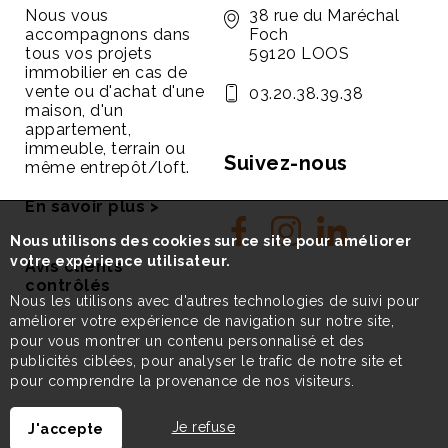
Nous vous
38 rue du Maréchal
accompagnons dans
Foch
tous vos projets
59120 LOOS
immobilier en cas de
vente ou d'achat d'une
03.20.38.39.38
maison, d'un
appartement,
immeuble, terrain ou
Suivez-nous
même entrepôt/loft.
En savoir plus >
Nous utilisons des cookies sur ce site pour améliorer
votre expérience utilisateur.
Avis clients
contrôlés
Nous les utilisons avec d'autres technologies de suivi pour
améliorer votre expérience de navigation sur notre site,
pour vous montrer un contenu personnalisé et des
publicités ciblées, pour analyser le trafic de notre site et
pour comprendre la provenance de nos visiteurs.
Je refuse
J'accepte