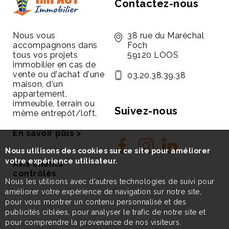
Contactez-nous
Nous vous
38 rue du Maréchal
accompagnons dans
Foch
tous vos projets
59120 LOOS
immobilier en cas de
vente ou d'achat d'une
03.20.38.39.38
maison, d'un
appartement,
immeuble, terrain ou
Suivez-nous
même entrepôt/loft.
En savoir plus >
Nous utilisons des cookies sur ce site pour améliorer
votre expérience utilisateur.
Avis clients
contrôlés
Nous les utilisons avec d'autres technologies de suivi pour
améliorer votre expérience de navigation sur notre site,
pour vous montrer un contenu personnalisé et des
publicités ciblées, pour analyser le trafic de notre site et
pour comprendre la provenance de nos visiteurs.