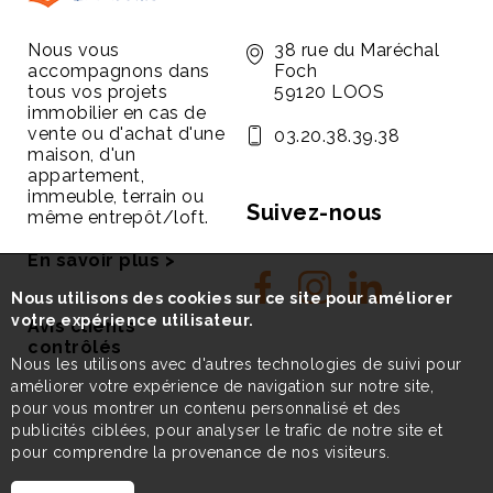
Nous vous
38 rue du Maréchal
accompagnons dans
Foch
tous vos projets
59120 LOOS
immobilier en cas de
vente ou d'achat d'une
03.20.38.39.38
maison, d'un
appartement,
immeuble, terrain ou
Suivez-nous
même entrepôt/loft.
En savoir plus >
Nous utilisons des cookies sur ce site pour améliorer
votre expérience utilisateur.
Avis clients
contrôlés
Nous les utilisons avec d'autres technologies de suivi pour
améliorer votre expérience de navigation sur notre site,
pour vous montrer un contenu personnalisé et des
publicités ciblées, pour analyser le trafic de notre site et
pour comprendre la provenance de nos visiteurs.