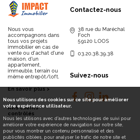
Contactez-nous
Nous vous
38 rue du Maréchal
accompagnons dans
Foch
tous vos projets
59120 LOOS
immobilier en cas de
vente ou d'achat d'une
03.20.38.39.38
maison, d'un
appartement,
immeuble, terrain ou
Suivez-nous
même entrepôt/loft.
En savoir plus >
Nous utilisons des cookies sur ce site pour améliorer
votre expérience utilisateur.
Avis clients
contrôlés
Nous les utilisons avec d'autres technologies de suivi pour
améliorer votre expérience de navigation sur notre site,
pour vous montrer un contenu personnalisé et des
publicités ciblées, pour analyser le trafic de notre site et