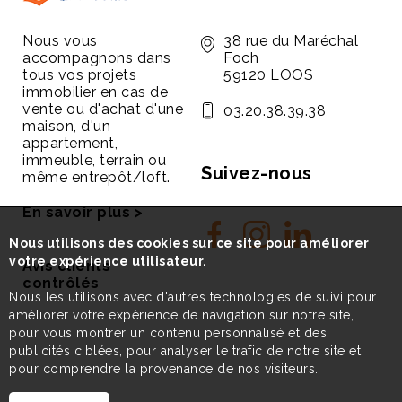
Nous vous
38 rue du Maréchal
accompagnons dans
Foch
tous vos projets
59120 LOOS
immobilier en cas de
vente ou d'achat d'une
03.20.38.39.38
maison, d'un
appartement,
immeuble, terrain ou
Suivez-nous
même entrepôt/loft.
En savoir plus >
Nous utilisons des cookies sur ce site pour améliorer
votre expérience utilisateur.
Avis clients
contrôlés
Nous les utilisons avec d'autres technologies de suivi pour
améliorer votre expérience de navigation sur notre site,
pour vous montrer un contenu personnalisé et des
publicités ciblées, pour analyser le trafic de notre site et
pour comprendre la provenance de nos visiteurs.