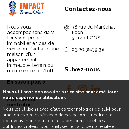
Contactez-nous
Nous vous
38 rue du Maréchal
accompagnons dans
Foch
tous vos projets
59120 LOOS
immobilier en cas de
vente ou d'achat d'une
03.20.38.39.38
maison, d'un
appartement,
immeuble, terrain ou
Suivez-nous
même entrepôt/loft.
En savoir plus >
Nous utilisons des cookies sur ce site pour améliorer
votre expérience utilisateur.
Avis clients
contrôlés
Nous les utilisons avec d'autres technologies de suivi pour
améliorer votre expérience de navigation sur notre site,
pour vous montrer un contenu personnalisé et des
publicités ciblées, pour analyser le trafic de notre site et